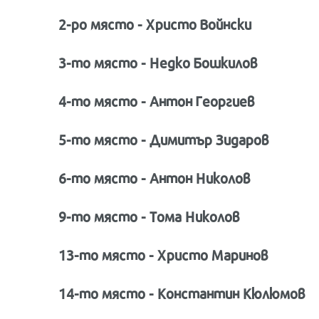
2-ро място - Христо Войнски
3-то място - Недко Бошкилов
4-то място - Антон Георгиев
5-то място - Димитър Зидаров
6-то място - Антон Николов
9-то място - Тома Николов
13-то място - Христо Маринов
14-то място - Константин Кюлюмов