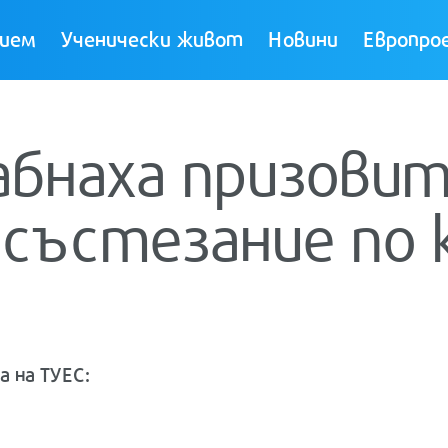
ием
Ученически живот
Новини
Европро
абнаха призови
 състезание по
а на ТУЕС: