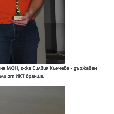
на МОН, г-жа Силвия Кънчева - държавен
ми от ИКТ бранша.