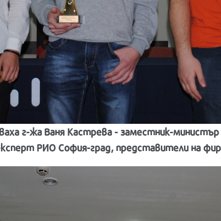
аха г-жа Ваня Кастрева - заместник-министър 
експерт РИО София-град, представители на фир