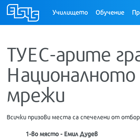
ТУЕС
Училището
Обучение
Пр
ТУЕС-арите гр
Националното
мрежи
Всички призови места са спечелени от отбор
1-во място - Емил Дудев