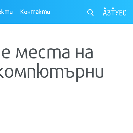
екти
Контакти
те места на
 компютърни