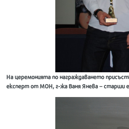
На церемонията по награждаването присъств
експерт от МОН, г-жа Ваня Янева – старши 