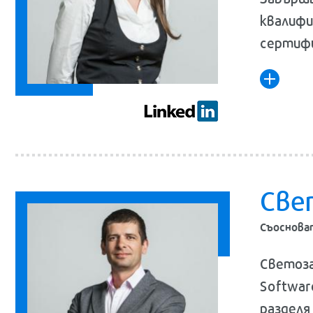
квалифи
сертифи
Све
Съосноват
Светоза
Softwar
разделя