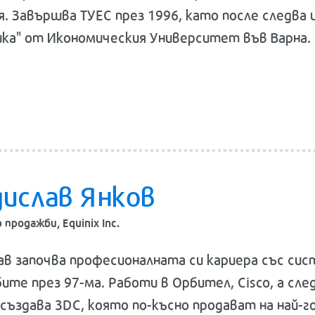
я. Завършва ТУЕС през 1996, като после следва 
ка" от Икономическия Университет във Варна.
дислав Янков
продажби, Equinix Inc.
ав започва професионалната си кариера със си
ите през 97-ма. Работи в Орбител, Cisco, а сле
 създава 3DC, която по-късно продават на най-г