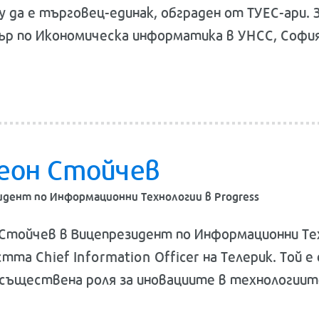
у да е търговец-единак, обграден от ТУЕС-ари. 
ър по Икономическа информатика в УНСС, София
еон Стойчев
идент по Информационни Технологии в Progress
Стойчев в Вицепрезидент по Информационни Тех
тта Chief Information Officer на Телерик. Той е
 съществена роля за иновациите в технологиит