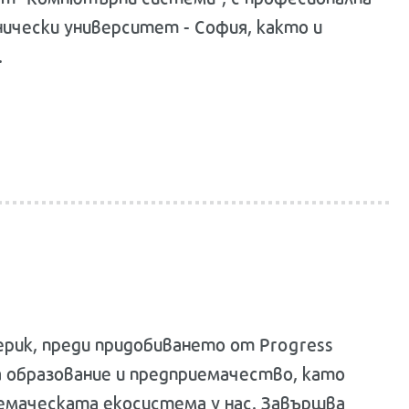
ически университет - София, както и
.
ерик, преди придобиването от Progress
за образование и предприемачество, като
емаческата екосистема у нас. Завършва