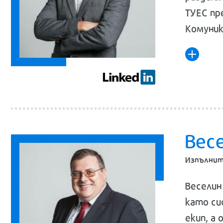
ТУЕС пр
Комуник
Вес
Изпълнит
Веселин
като си
екип, а