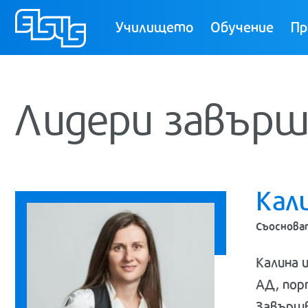
ТУЕС
Училището
Обучение
Пр
Лидери завърш
Кал
Съоснова
Калина 
АД, пор
Завършв