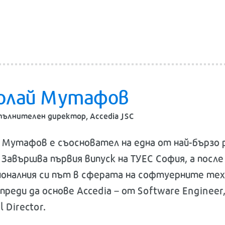
олай Мутафов
пълнителен директор, Accedia JSC
 Мутафов е съосновател на една от най-бързо 
. Завършва първия випуск на ТУЕС София, а посл
оналния си път в сферата на софтуерните техно
 преди да основе Accedia – от Software Engineer,
l Director.