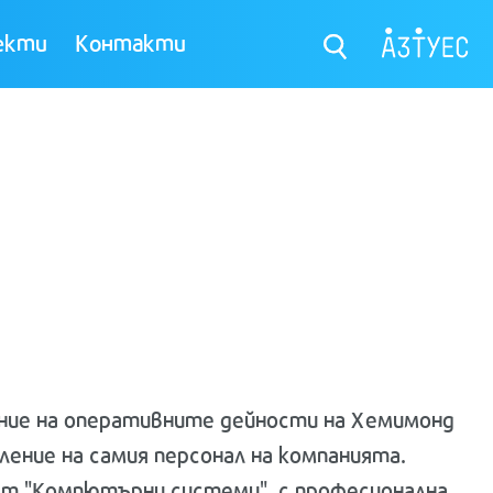
екти
Контакти
ение на оперативните дейности на Хемимонд
ение на самия персонал на компанията.
ст "Компютърни системи", с професионална