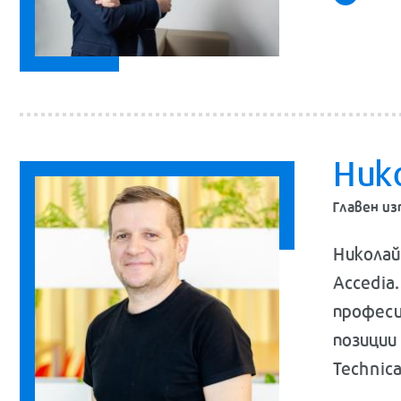
Ник
Главен из
Николай
Аccedia
професи
позиции
Technica