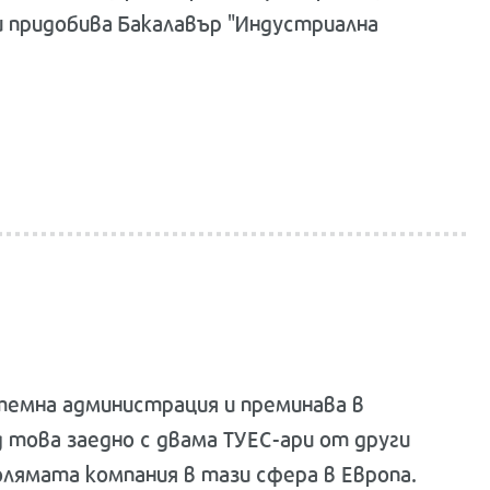
и придобива Бакалавър "Индустриална
стемна администрация и преминава в
д това заедно с двама ТУЕС-ари от други
олямата компания в тази сфера в Европа.