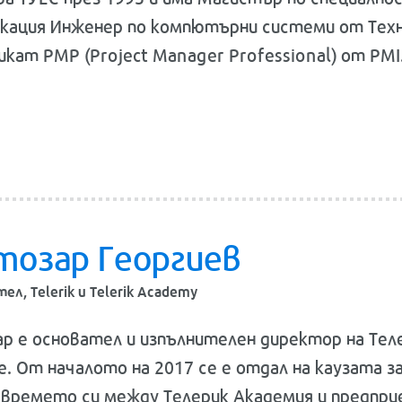
кация Инженер по компютърни системи от Техн
кат PMP (Project Manager Professional) от PMI
тозар Георгиев
ел, Telerik и Telerik Academy
р е основател и изпълнителен директор на Тел
e. От началото на 2017 се е отдал на каузата 
 времето си между Телерик Академия и предпри