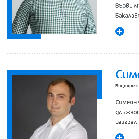
Върви м
Бакалав
Сим
Вицепрез
Симеон 
длъжнос
изиграл