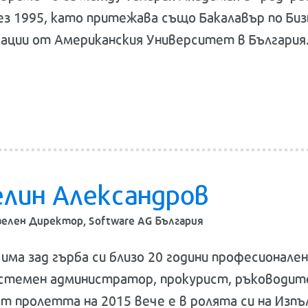
ез 1995, като притежава също Бакалавър по Би
ации от Американския Университет в България
елин Александров
елен Директор, Software AG България
 има зад гърба си близо 20 години професионален
стемен администратор, прокурист, ръководит
 от пролетта на 2015 вече е в ролята си на Из