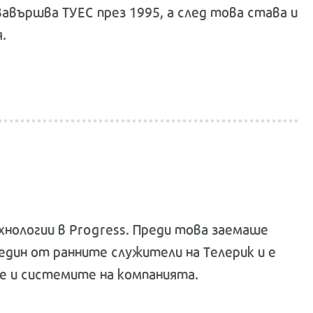
Завършва ТУЕС през 1995, а след това става и
.
нологии в Progress. Преди това заемаше
 един от ранните служители на Телерик и е
е и системите на компанията.