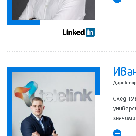
Ива
Директор,
След ТУ
универс
значими