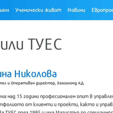
ием
Ученически живот
Новини
Европро
или ТУЕС
ина Николова
тел и Оперативен директор, Хемимонд АД
има над 15 години професионален опит в управл
тфолиото от клиенти и проекти, както и управл
а ТУЕС през 1995 и има Магистър по специално