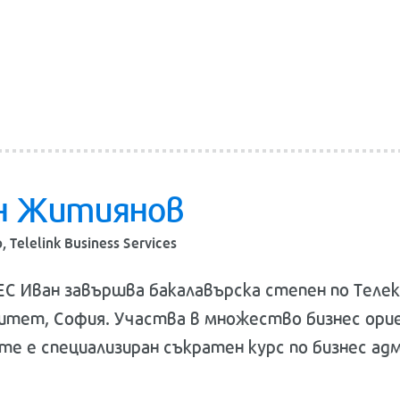
н Житиянов
 Telelink Business Services
ЕС Иван завършва бакалавърска степен по Теле
итет, София. Участва в множество бизнес орие
те е специализиран съкратен курс по бизнес адм