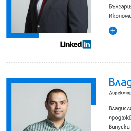
Българи
Икономи
Вла
Директор 
Владисл
продажб
випуски