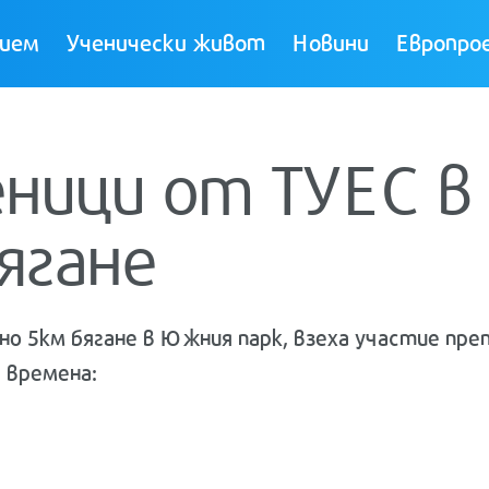
ием
Ученически живот
Новини
Европро
еници от ТУЕС 
ягане
о 5км бягане в Южния парк, взеха участие пре
 времена: