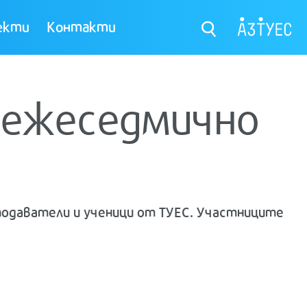
екти
Контакти
в ежеседмично
подаватели и ученици от ТУЕС. Участниците