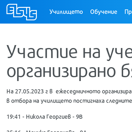
ТУЕС
Училището
Обучение
Пр
Участие на уч
организирано б
На 27.05.2023 г в
ежеседмичното организиран
в отбора на училището постигнаха следните
19:41 - Никола Георгиев - 9В