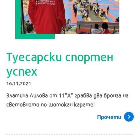
Туесарски спортен
успех
16.11.2021
Златина Лилова от 11"А" грабва два бронза на
световното по шотокан карате!
Прочети