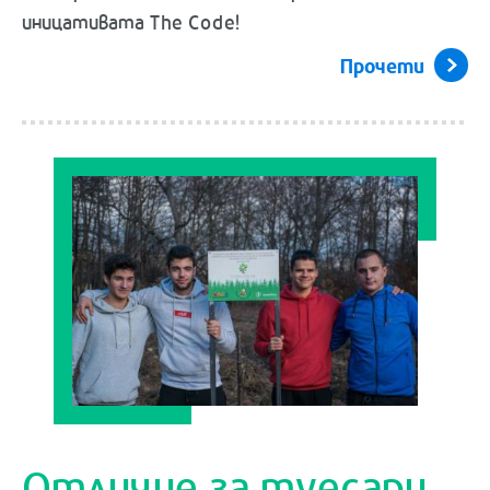
иницативата The Code!
Прочети
Отличие за туесари