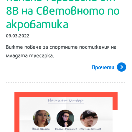
8В на Световното по
акробатика
09.03.2022
Вижте повече за спортните постижения на
младата туесарка.
Прочети