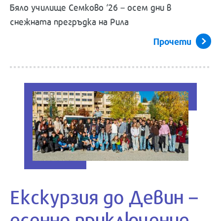
Бяло училище Семково ‘26 – осем дни в
снежната прегръдка на Рила
Прочети
Екскурзия до Девин –
есенно приключение